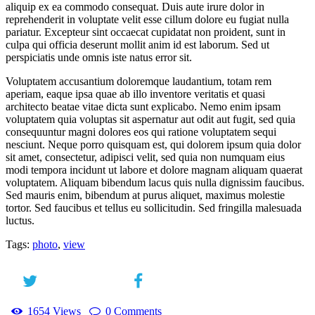
aliquip ex ea commodo consequat. Duis aute irure dolor in
reprehenderit in voluptate velit esse cillum dolore eu fugiat nulla
pariatur. Excepteur sint occaecat cupidatat non proident, sunt in
culpa qui officia deserunt mollit anim id est laborum. Sed ut
perspiciatis unde omnis iste natus error sit.
Voluptatem accusantium doloremque laudantium, totam rem
aperiam, eaque ipsa quae ab illo inventore veritatis et quasi
architecto beatae vitae dicta sunt explicabo. Nemo enim ipsam
voluptatem quia voluptas sit aspernatur aut odit aut fugit, sed quia
consequuntur magni dolores eos qui ratione voluptatem sequi
nesciunt. Neque porro quisquam est, qui dolorem ipsum quia dolor
sit amet, consectetur, adipisci velit, sed quia non numquam eius
modi tempora incidunt ut labore et dolore magnam aliquam quaerat
voluptatem. Aliquam bibendum lacus quis nulla dignissim faucibus.
Sed mauris enim, bibendum at purus aliquet, maximus molestie
tortor. Sed faucibus et tellus eu sollicitudin. Sed fringilla malesuada
luctus.
Tags:
photo
,
view
1654
Views
0
Comments